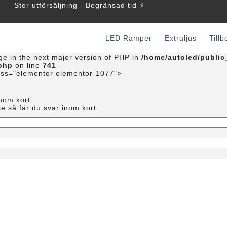
Stor utförsäljning - Begränsad tid ⚡️
LED Ramper
Extraljus
Till
nge in the next major version of PHP in
/home/autoled/public
.php
on line
741
ass="elementor elementor-1077">
nom kort.
.se så får du svar inom kort..