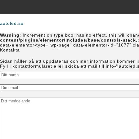
Hoppa
till
innehåll
autoled.se
Warning
: Increment on type bool has no effect, this will cha
content/plugins/elementor/includes/base/controls-stack
data-elementor-type="wp-page" data-elementor-id="1077" cl
Kontakta
Sidan håller på att uppdateras och mer information kommer i
Fyll i kontaktformuläret eller skicka ett mail till info@autoled
N
a
m
E
n
m
*
a
M
i
e
l
d
*
d
e
l
a
n