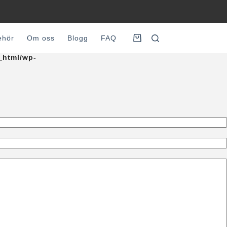
behör
Om oss
Blogg
FAQ
Varukorg
_html/wp-