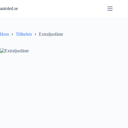
Hoppa
till
autoled.se
innehåll
Hem
Tillbehör
Extraljusfäste